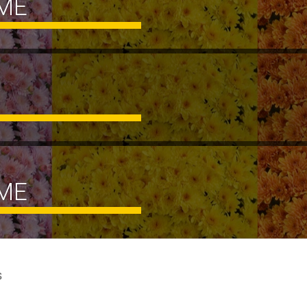
ME
ME
S