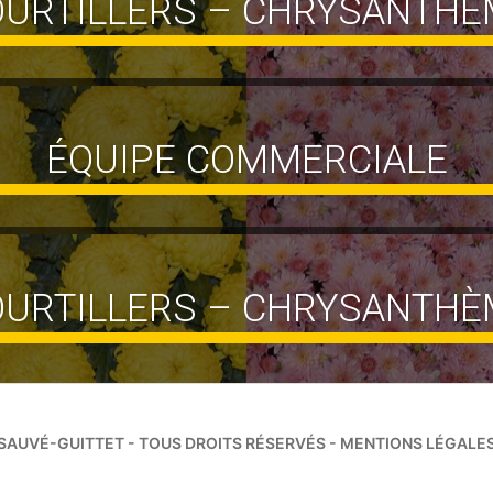
OURTILLERS – CHRYSANTHÈ
ÉQUIPE COMMERCIALE
OURTILLERS – CHRYSANTHÈ
SAUVÉ-GUITTET - TOUS DROITS RÉSERVÉS -
MENTIONS LÉGALE