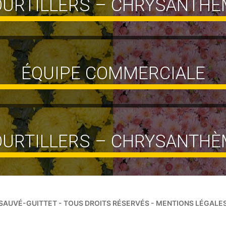
OURTILLERS – CHRYSANTHÈ
ÉQUIPE COMMERCIALE
OURTILLERS – CHRYSANTHÈ
SAUVÉ-GUITTET - TOUS DROITS RÉSERVÉS -
MENTIONS LÉGALE